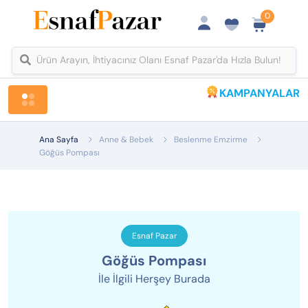
0
KAMPANYALAR
Tüm Kategoriler
Ana Sayfa
Anne & Bebek
Beslenme Emzirme
Göğüs Pompası
Esnaf Pazar
Göğüs Pompası
İle İlgili Herşey Burada