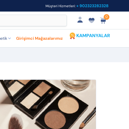
+ 902323282328
Müşteri Hizmetleri:
0
KAMPANYALAR
etik
Girişimci Mağazalarımız