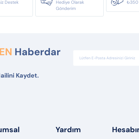
siz Destek
Hediye Olarak
₺350 Ü
i
Gönderim
DEN
Haberdar
ailini Kaydet.
umsal
Yardım
Hesab