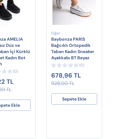
Diğer
nza AMELIA
Baybonza PARIS
sız Düz ve
Bağcıklı Ortopedik
aban İçi Kürklü
Taban Kadın Sneaker
et Kadın Bot
Ayakkabı BT Beyaz
h
(0)
(0)
678,96 TL
22 TL
928,00 TL
00 TL
Sepete Ekle
epete Ekle