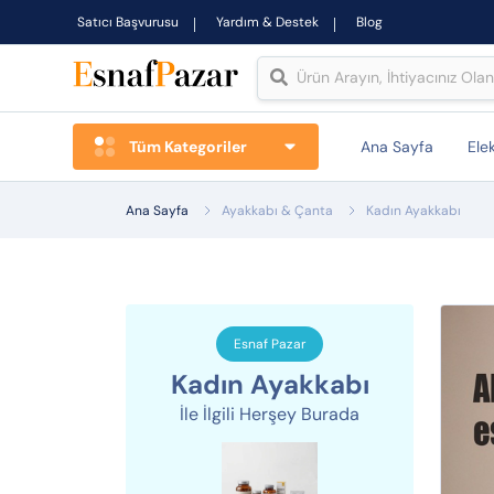
Satıcı Başvurusu
Yardım & Destek
Blog
Tüm Kategoriler
Ana Sayfa
Ele
Ana Sayfa
Ayakkabı & Çanta
Kadın Ayakkabı
Esnaf Pazar
Kadın Ayakkabı
İle İlgili Herşey Burada