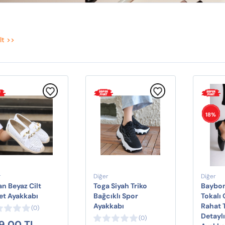
lt >>
18%
r
Diğer
Diğer
n Beyaz Cilt
Toga Siyah Triko
Baybo
et Ayakkabı
Bağcıklı Spor
Tokalı
Ayakkabı
Rahat 
(0)
Detayl
(0)
9,00 TL