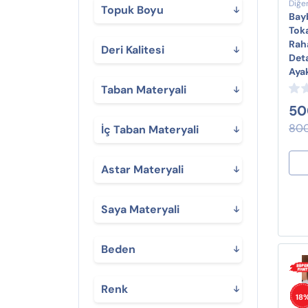
Diğe
Topuk Boyu
Bay
Tok
Rah
Deri Kalitesi
Deta
Ayak
Taban Materyali
50
800
İç Taban Materyali
Astar Materyali
Saya Materyali
Beden
Renk
18