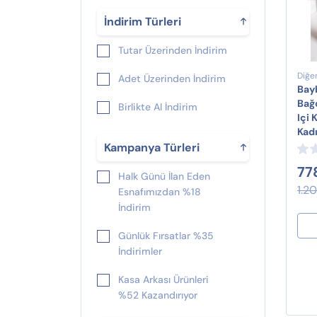
İndirim Türleri
Tutar Üzerinden İndirim
Diğe
Adet Üzerinden İndirim
Bay
Bağ
Birlikte Al İndirim
Içi 
Kadı
Kampanya Türleri
77
Halk Günü İlan Eden
1.2
Esnafımızdan %18
İndirim
Günlük Fırsatlar %35
İndirimler
Kasa Arkası Ürünleri
%52 Kazandırıyor