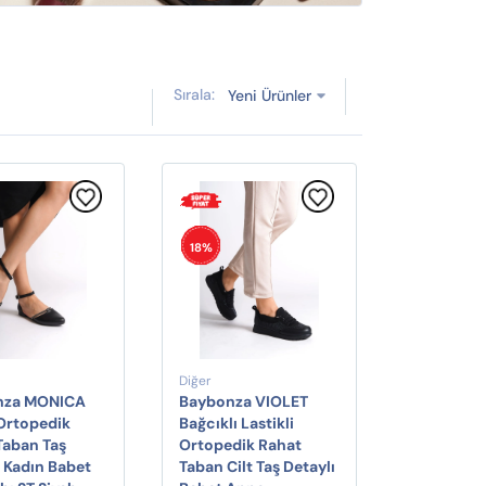
Sırala:
Yeni Ürünler
18%
Diğer
nza MONICA
Baybonza VIOLET
 Ortopedik
Bağcıklı Lastikli
Taban Taş
Ortopedik Rahat
ı Kadın Babet
Taban Cilt Taş Detaylı