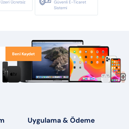
zeri Ücretsiz
Güvenli E-Ticaret
Sistemi
Beni Kaydet
ım
Uygulama & Ödeme