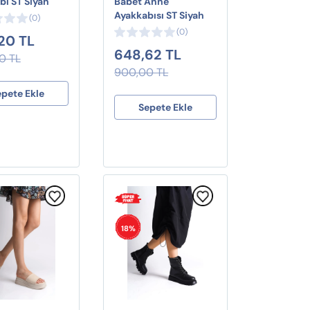
bı ST Siyah
Babet Anne
Ayakkabısı ST Siyah
(0)
(0)
20 TL
648,62 TL
0 TL
900,00 TL
epete Ekle
Sepete Ekle
18%