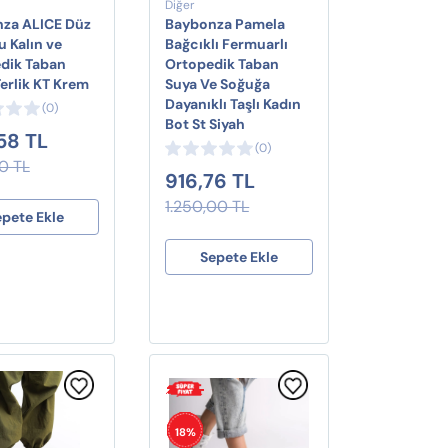
Diğer
za ALICE Düz
Baybonza Pamela
 Kalın ve
Bağcıklı Fermuarlı
dik Taban
Ortopedik Taban
erlik KT Krem
Suya Ve Soğuğa
Dayanıklı Taşlı Kadın
(0)
Bot St Siyah
58 TL
(0)
0 TL
916,76 TL
1.250,00 TL
epete Ekle
Sepete Ekle
18%