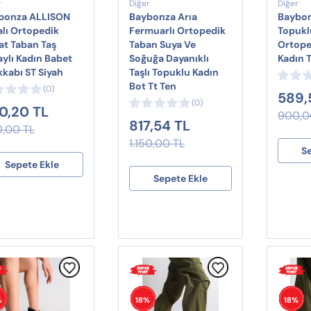
r
Diğer
Diğer
bonza ALLISON
Baybonza Arıa
Baybon
alı Ortopedik
Fermuarlı Ortopedik
Topuklu
at Taban Taş
Taban Suya Ve
Ortope
ylı Kadın Babet
Soğuğa Dayanıklı
Kadın T
kabı ST Siyah
Taşlı Topuklu Kadın
Bot Tt Ten
(0)
589,
(0)
0,20 TL
900,0
817,54 TL
,00 TL
1.150,00 TL
S
Sepete Ekle
Sepete Ekle
%
18%
18%