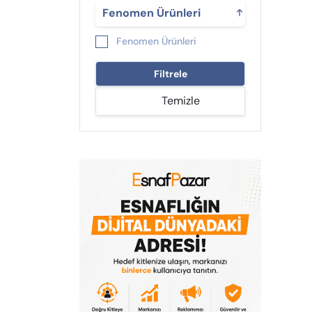
Fırsat Tabelası %15
Fenomen Ürünleri
Sürekli İndirim
Fenomen Ürünleri
Geceleri %45 İndirimler
Bekliyor
Filtrele
Yeni Çıkan %25
Temizle
İndirimliler