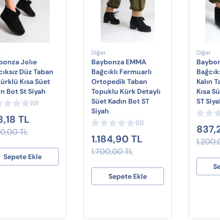
r
Diğer
Diğer
bonza Jolıe
Baybonza EMMA
Baybo
cıksız Düz Taban
Bağcıklı Fermuarlı
Bağcık
Kürklü Kısa Süet
Ortopedik Taban
Kalın T
n Bot St Siyah
Topuklu Kürk Detaylı
Kısa Sü
Süet Kadın Bot ST
ST Siya
(0)
Siyah
8,18 TL
(0)
837,
00,00 TL
1.184,90 TL
1.200,
1.700,00 TL
Sepete Ekle
S
Sepete Ekle