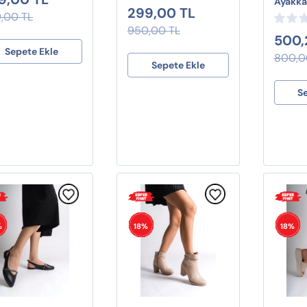
Ayakka
299,00 TL
,00 TL
950,00 TL
500,
Sepete Ekle
800,0
Sepete Ekle
S
%
18%
18%